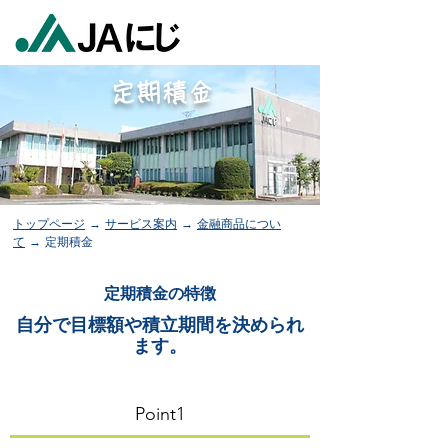
定期積金
トップページ
→
サービス案内
→
金融商品につい
て
→ 定期積金
​定期積金の特徴
自分で目標額や積立期間を決められ
ます。
Point1