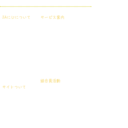
JAにじについて
サービス案内
・
ＪＡにじについて
・
お金を貯めたい・借りたい
・
ディスクロージャー
・
信用定型約款規定集の一覧
・
店舗・ATM一覧
・
ＪＡ共済について知りたい
・
ふるさと紹介
・
くらしサービス
・
一般事業主行動計画
・
葬祭サービス
・
育児介護休業法に戻づく
・
Ｎツアー
男性労働者の育児休業取得
・
各事業に関する相談および苦情
率
等の受付(PDF)
・
採用情報
組合員活動
サイトついて
・
JAにじ青年部
・
ご利用にあたって
・
JAにじ コンテナ部会
・
お問い合わせ
・
営農支援システム（会員のみ）
その他
・
経営所得安定対策について
・
金融円滑化に向けた取り組
・
米の検査について(PDF)
みについて