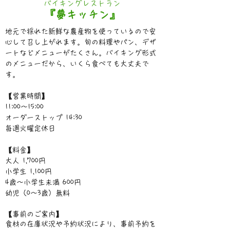
バイキングレストラン
『夢キッチン』
地元で採れた新鮮な農産物を使っているので安
心して召し上がれます。旬の料理やパン、デザ
ートなどメニューがたくさん。バイキング形式
のメニューだから、いくら食べても大丈夫で
す。
【営業時間】
11:00～15:00
オーダーストップ 14:30
​毎週火曜定休日
【料金】
大人 1,700円
小学生 1,100円
4歳～小学生未満 600円
幼児（0～3歳）無料
【事前のご案内】
食材の在庫状況や予約状況により、事前予約を