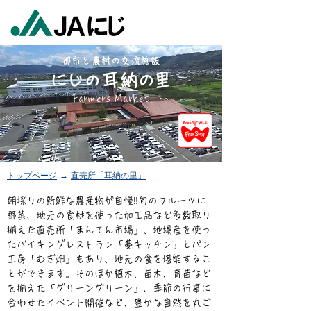
都市と農村の交流施設
に
じ
耳
納
の
里
の
Farmers Market
トップページ
→
直売所「耳納の里」
朝採りの新鮮な農産物が自慢‼旬のフルーツに
野菜、地元の食材を使った加工品など多数取り
揃えた直売所「まんてん市場」、地場産を使っ
たバイキングレストラン「夢キッチン」とパン
工房「むぎ畑」もあり、地元の食を堪能するこ
とができます。そのほか植木、苗木、育苗など
を揃えた「グリーングリーン」、季節の行事に
合わせたイベント開催など、豊かな自然を丸ご