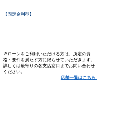
【固定金利型】
※ローンをご利用いただける方は、所定の資
格・要件を満たす方に限らせていただきます。
詳しくは最寄りの各支店窓口までお問い合わせ
ください。
店舗一覧はこちら
JAにじについて
サービス案内
・
ＪＡにじについて
・
お金を貯めたい・借りたい
・
ディスクロージャー
・
信用定型約款規定集の一覧