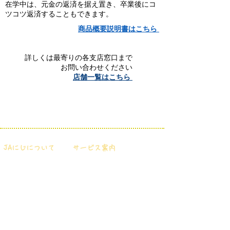
在学中は、元金の返済を据え置き、卒業後にコ
ツコツ返済することもできます。
商品概要説明書はこちら
詳しくは最寄りの各支店窓口まで
お問い合わせください
店舗一覧はこちら
JAにじについて
サービス案内
・
ＪＡにじについて
・
お金を貯めたい・借りたい
・
ディスクロージャー
・
信用定型約款規定集の一覧
・
店舗・ATM一覧
・
ＪＡ共済について知りたい
・
ふるさと紹介
・
くらしサービス
・
一般事業主行動計画
・
葬祭サービス
・
育児介護休業法に戻づく
・
Ｎツアー
男性労働者の育児休業取得
・
各事業に関する相談および苦情